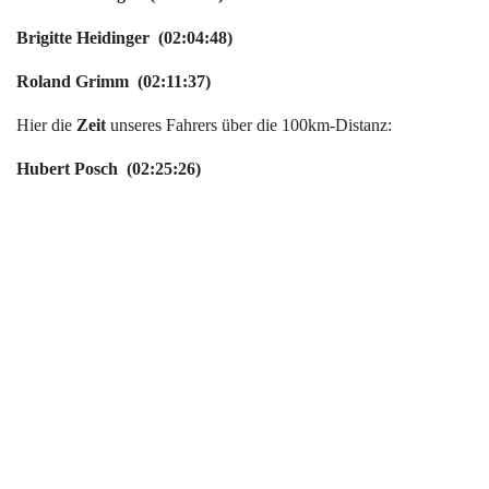
Brigitte Heidinger (02:04:48)
Roland Grimm (02:11:37)
Hier die
Zeit
unseres Fahrers über die 100km-Distanz:
Hubert Posch (02:25:26)
Tags:
EVENT
Kategorien:
EVENT
letzte News
DPnP – Ein Produkt, viele Möglichkeiten
7. Mai 2024