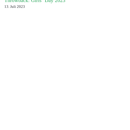
Throwback: Girls´ Day 2023
13. Juli 2023
Kategorien
Aktion
[1]
Ausbildung
[3]
Dr. Wieland
[1]
Einkauf
[1]
Event
[3]
Häffner Smart Chemicals
[2]
Häffner-Gruppe
[1]
Interview
[5]
Jubiläum
[1]
Karriere
[1]
Kooperation
[2]
Kundeninformation
[1]