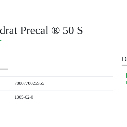
rat Precal ® 50 S
D
7000770025S55
1305-62-0