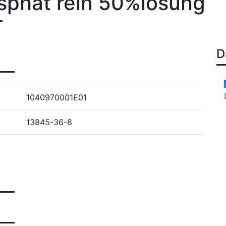
sphat rein 50%lösung
D
1040970001E01
13845-36-8