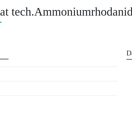
at tech.Ammoniumrhodani
D