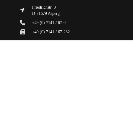
Friedrichstr. 3
D-71679 Asperg
+49 (0) 7141 / 67-0
+49 (0) 7141 / 67-232
info@hugohaeffner.com
Datenschutzerklärung
AGB
Impressum
Häffner GmbH & Co. KG.
© 2019
All rights reserved.