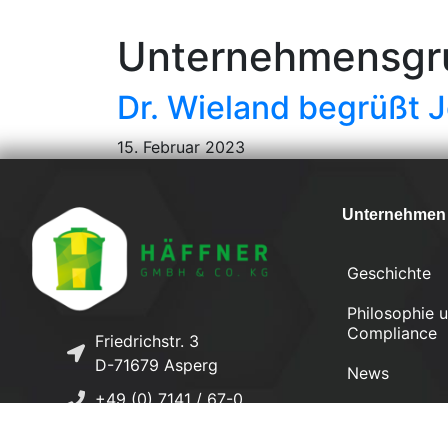
Unternehmensgr
Dr. Wieland begrüßt J
15. Februar 2023
Unternehmen
Geschichte
Philosophie 
Compliance
Friedrichstr. 3
D-71679 Asperg
News
+49 (0) 7141 / 67-0
Karriere
+49 (0) 7141 / 67-232