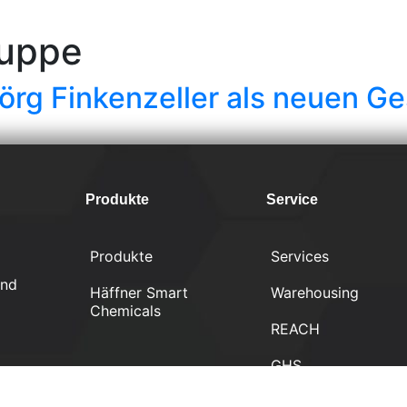
uppe
örg Finkenzeller als neuen G
Produkte
Service
Produkte
Services
und
Häffner Smart
Warehousing
Chemicals
REACH
GHS
Biozid